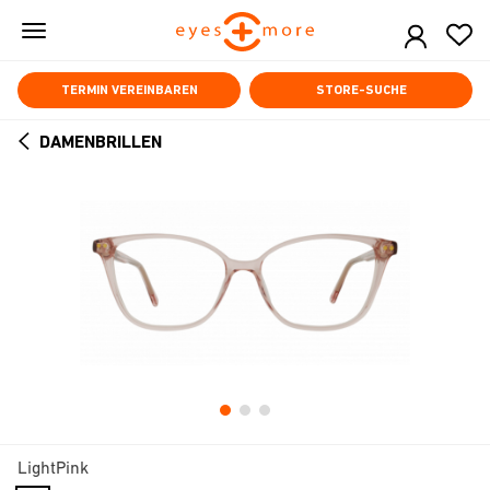
Skip
to
main
content
TERMIN VEREINBAREN
STORE-SUCHE
DAMENBRILLEN
ARROW
BACK
LightPink