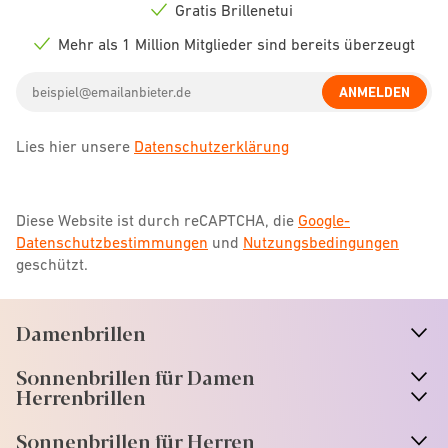
icon
Gratis Brillenetui
Check
icon
Mehr als 1 Million Mitglieder sind bereits überzeugt
Check
icon
Email
ANMELDEN
address
Lies hier unsere
Datenschutzerklärung
Diese Website ist durch reCAPTCHA, die
Google-
Datenschutzbestimmungen
und
Nutzungsbedingungen
geschützt.
Damenbrillen
n
A
r
r
o
w
i
c
o
Sonnenbrillen für Damen
n
A
r
r
o
w
i
c
o
Herrenbrillen
Sonnenbrillen für Herren