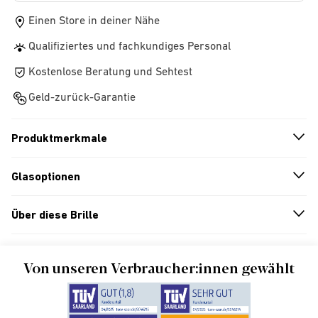
Einen Store in deiner Nähe
Qualifiziertes und fachkundiges Personal
Kostenlose Beratung und Sehtest
Geld-zurück-Garantie
Produktmerkmale
n
A
r
r
o
w
i
c
o
Glasoptionen
n
A
r
r
o
w
i
c
o
Über diese Brille
n
A
r
r
o
w
i
c
o
Von unseren Verbraucher:innen gewählt