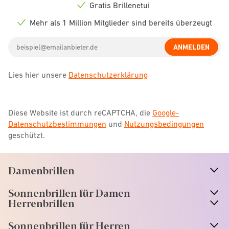
icon
Gratis Brillenetui
Check
icon
Mehr als 1 Million Mitglieder sind bereits überzeugt
Check
icon
Email
ANMELDEN
address
Lies hier unsere
Datenschutzerklärung
Diese Website ist durch reCAPTCHA, die
Google-
Datenschutzbestimmungen
und
Nutzungsbedingungen
geschützt.
Damenbrillen
n
A
r
r
o
w
i
c
o
Sonnenbrillen für Damen
n
A
r
r
o
w
i
c
o
Herrenbrillen
Sonnenbrillen für Herren