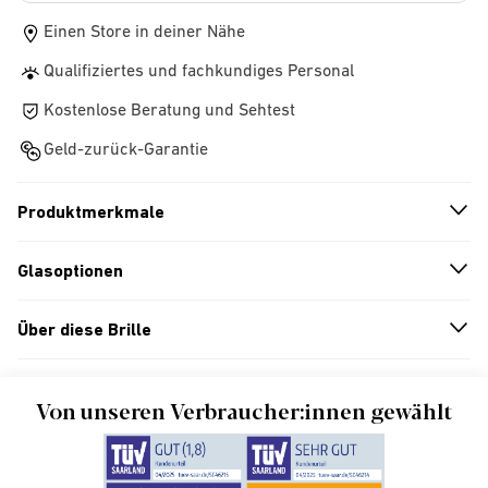
Einen Store in deiner Nähe
Qualifiziertes und fachkundiges Personal
Kostenlose Beratung und Sehtest
Geld-zurück-Garantie
Produktmerkmale
n
A
r
r
o
w
i
c
o
Glasoptionen
n
A
r
r
o
w
i
c
o
Über diese Brille
n
A
r
r
o
w
i
c
o
Von unseren Verbraucher:innen gewählt