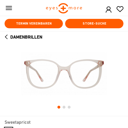
Skip
to
main
content
TERMIN VEREINBAREN
STORE-SUCHE
DAMENBRILLEN
ARROW
BACK
Sweetapricot