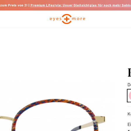
 zum Preis von 2! |
Premium Lifestyle: Unser Gleitsichtglas für noch mehr Seh
D
K
E