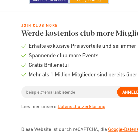
JOIN CLUB MORE
Werde kostenlos club more Mitgli
Erhalte exklusive Preisvorteile und sei immer 
Check
Spannende club more Events
icon
Check
Gratis Brillenetui
icon
Check
Mehr als 1 Million Mitglieder sind bereits übe
icon
Check
Email
icon
ANMEL
address
Lies hier unsere
Datenschutzerklärung
Diese Website ist durch reCAPTCHA, die
Google-Date