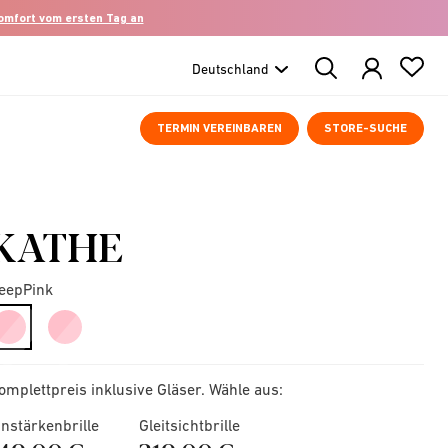
komfort vom ersten Tag an
Search
Products
TERMIN VEREINBAREN
STORE-SUCHE
KATHE
eepPink
selected
omplettpreis inklusive Gläser. Wähle aus:
instärkenbrille
Gleitsichtbrille