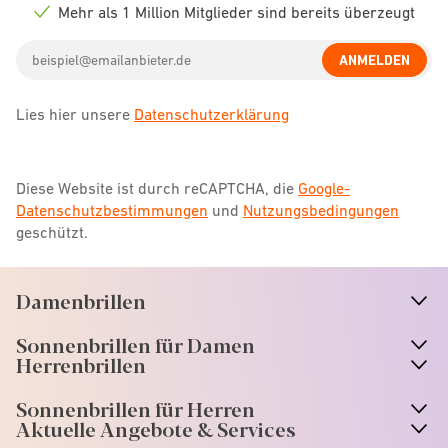
icon
Mehr als 1 Million Mitglieder sind bereits überzeugt
Check
icon
Email
ANMELDEN
address
Lies hier unsere
Datenschutzerklärung
Diese Website ist durch reCAPTCHA, die
Google-
Datenschutzbestimmungen
und
Nutzungsbedingungen
geschützt.
Damenbrillen
n
A
r
r
o
w
i
c
o
Sonnenbrillen für Damen
n
A
r
r
o
w
i
c
o
Herrenbrillen
Sonnenbrillen für Herren
Aktuelle Angebote & Services