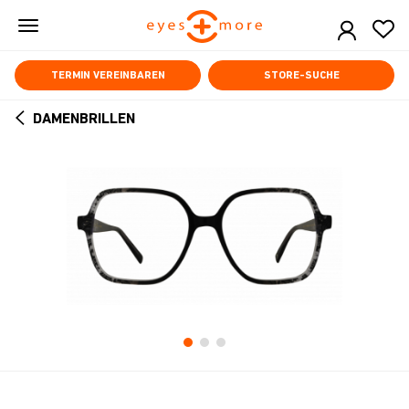
Skip
to
main
content
TERMIN VEREINBAREN
STORE-SUCHE
DAMENBRILLEN
ARROW
BACK