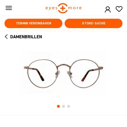
Skip
to
main
content
TERMIN VEREINBAREN
STORE-SUCHE
DAMENBRILLEN
ARROW
BACK