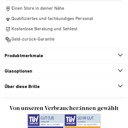
Einen Store in deiner Nähe
Qualifiziertes und fachkundiges Personal
Kostenlose Beratung und Sehtest
Geld-zurück-Garantie
Produktmerkmale
n
A
r
r
o
w
i
c
o
Glasoptionen
n
A
r
r
o
w
i
c
o
Über diese Brille
n
A
r
r
o
w
i
c
o
Von unseren Verbraucher:innen gewählt