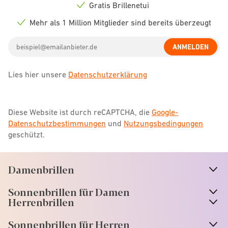
icon
Gratis Brillenetui
Check
icon
Mehr als 1 Million Mitglieder sind bereits überzeugt
Check
icon
Email
ANMELDEN
address
Lies hier unsere
Datenschutzerklärung
Diese Website ist durch reCAPTCHA, die
Google-
Datenschutzbestimmungen
und
Nutzungsbedingungen
geschützt.
Damenbrillen
n
A
r
r
o
w
i
c
o
Sonnenbrillen für Damen
n
A
r
r
o
w
i
c
o
Herrenbrillen
Sonnenbrillen für Herren