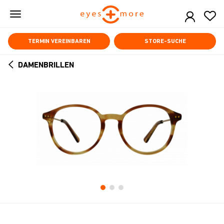
Skip
to
main
content
TERMIN VEREINBAREN
STORE-SUCHE
DAMENBRILLEN
ARROW
BACK