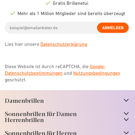
icon
Gratis Brillenetui
Check
icon
Mehr als 1 Million Mitglieder sind bereits überzeugt
Check
icon
Email
ANMELDEN
address
Lies hier unsere
Datenschutzerklärung
Diese Website ist durch reCAPTCHA, die
Google-
Datenschutzbestimmungen
und
Nutzungsbedingungen
geschützt.
Damenbrillen
n
A
r
r
o
w
i
c
o
Sonnenbrillen für Damen
n
A
r
r
o
w
i
c
o
Herrenbrillen
Sonnenbrillen für Herren