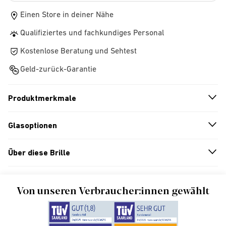
Einen Store in deiner Nähe
Qualifiziertes und fachkundiges Personal
Kostenlose Beratung und Sehtest
Geld-zurück-Garantie
Produktmerkmale
n
A
r
r
o
w
i
c
o
Glasoptionen
n
A
r
r
o
w
i
c
o
Über diese Brille
n
A
r
r
o
w
i
c
o
Von unseren Verbraucher:innen gewählt