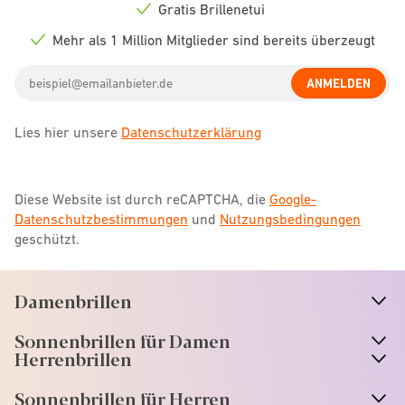
icon
Gratis Brillenetui
Check
icon
Mehr als 1 Million Mitglieder sind bereits überzeugt
Check
icon
Email
ANMELDEN
address
Lies hier unsere
Datenschutzerklärung
Diese Website ist durch reCAPTCHA, die
Google-
Datenschutzbestimmungen
und
Nutzungsbedingungen
geschützt.
Damenbrillen
n
A
r
r
o
w
i
c
o
Sonnenbrillen für Damen
n
A
r
r
o
w
i
c
o
Herrenbrillen
Sonnenbrillen für Herren