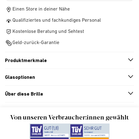
Einen Store in deiner Nähe
Qualifiziertes und fachkundiges Personal
Kostenlose Beratung und Sehtest
Geld-zurück-Garantie
Produktmerkmale
n
A
r
r
o
w
i
c
o
Glasoptionen
n
A
r
r
o
w
i
c
o
Über diese Brille
n
A
r
r
o
w
i
c
o
Von unseren Verbraucher:innen gewählt