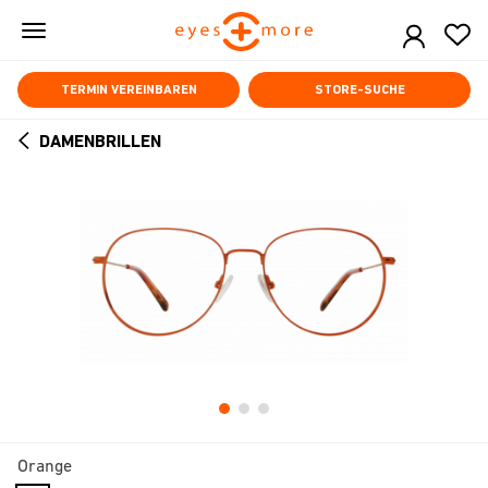
Skip
to
main
content
TERMIN VEREINBAREN
STORE-SUCHE
DAMENBRILLEN
ARROW
BACK
Orange