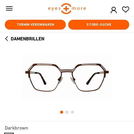
Skip
to
main
content
TERMIN VEREINBAREN
STORE-SUCHE
DAMENBRILLEN
ARROW
BACK
Darkbrown