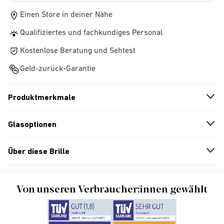
Einen Store in deiner Nähe
Qualifiziertes und fachkundiges Personal
Kostenlose Beratung und Sehtest
Geld-zurück-Garantie
Produktmerkmale
n
A
r
r
o
w
i
c
o
Glasoptionen
n
A
r
r
o
w
i
c
o
Über diese Brille
n
A
r
r
o
w
i
c
o
Von unseren Verbraucher:innen gewählt