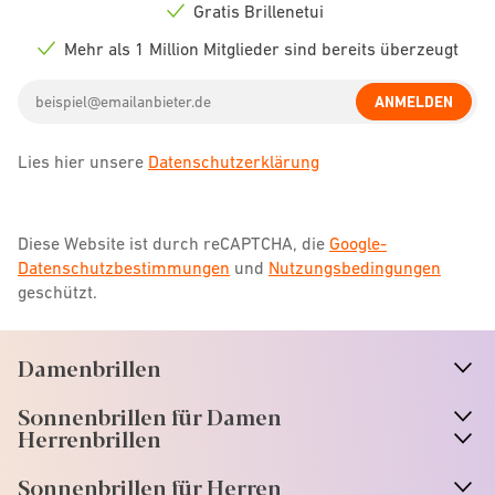
icon
Gratis Brillenetui
Check
icon
Mehr als 1 Million Mitglieder sind bereits überzeugt
Check
icon
Email
ANMELDEN
address
Lies hier unsere
Datenschutzerklärung
Diese Website ist durch reCAPTCHA, die
Google-
Datenschutzbestimmungen
und
Nutzungsbedingungen
geschützt.
Damenbrillen
n
A
r
r
o
w
i
c
o
Sonnenbrillen für Damen
n
A
r
r
o
w
i
c
o
Herrenbrillen
Sonnenbrillen für Herren