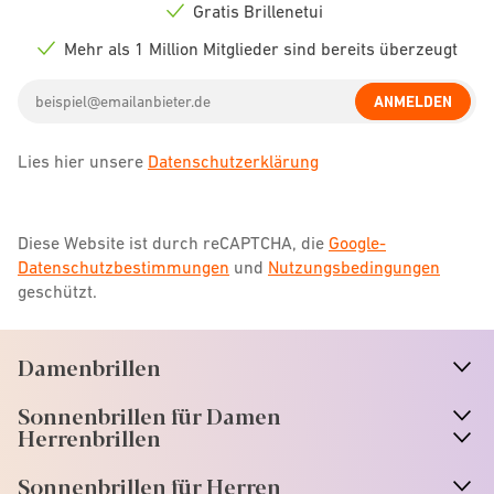
icon
Gratis Brillenetui
Check
icon
Mehr als 1 Million Mitglieder sind bereits überzeugt
Check
icon
Email
ANMELDEN
address
Lies hier unsere
Datenschutzerklärung
Diese Website ist durch reCAPTCHA, die
Google-
Datenschutzbestimmungen
und
Nutzungsbedingungen
geschützt.
Damenbrillen
n
A
r
r
o
w
i
c
o
Sonnenbrillen für Damen
n
A
r
r
o
w
i
c
o
Herrenbrillen
Sonnenbrillen für Herren