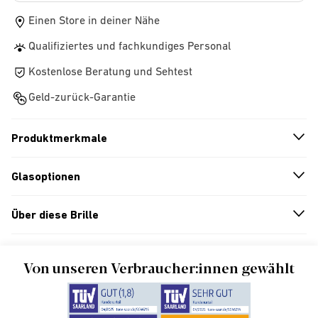
Einen Store in deiner Nähe
Qualifiziertes und fachkundiges Personal
Kostenlose Beratung und Sehtest
Geld-zurück-Garantie
Produktmerkmale
n
A
r
r
o
w
i
c
o
Glasoptionen
n
A
r
r
o
w
i
c
o
Über diese Brille
n
A
r
r
o
w
i
c
o
Von unseren Verbraucher:innen gewählt