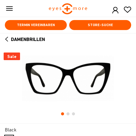
Skip
to
main
content
TERMIN VEREINBAREN
STORE-SUCHE
DAMENBRILLEN
ARROW
BACK
Sale
Black