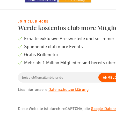
JOIN CLUB MORE
Werde kostenlos club more Mitgli
Erhalte exklusive Preisvorteile und sei immer 
Check
Spannende club more Events
icon
Check
Gratis Brillenetui
icon
Check
Mehr als 1 Million Mitglieder sind bereits übe
icon
Check
Email
icon
ANMEL
address
Lies hier unsere
Datenschutzerklärung
Diese Website ist durch reCAPTCHA, die
Google-Date