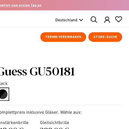
komfort vom ersten Tag an
Search
Products
TERMIN VEREINBAREN
STORE-SUCHE
Guess GU50181
lack
selected
omplettpreis inklusive Gläser. Wähle aus:
instärkenbrille
Gleitsichtbrille