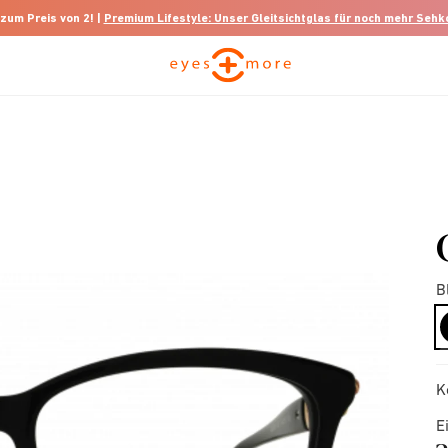
 zum Preis von 2! |
Premium Lifestyle: Unser Gleitsichtglas für noch mehr Seh
B
K
E