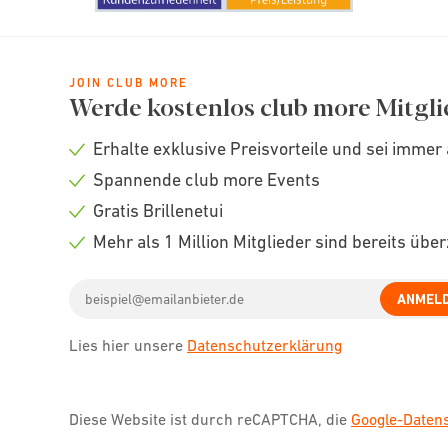
JOIN CLUB MORE
Werde kostenlos club more Mitgli
Erhalte exklusive Preisvorteile und sei immer 
Check
Spannende club more Events
icon
Check
Gratis Brillenetui
icon
Check
Mehr als 1 Million Mitglieder sind bereits übe
icon
Check
Email
icon
ANMEL
address
Lies hier unsere
Datenschutzerklärung
Diese Website ist durch reCAPTCHA, die
Google-Date