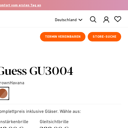
komfort vom ersten Tag an
Search
Products
TERMIN VEREINBAREN
STORE-SUCHE
Guess GU3004
rownHavana
selected
omplettpreis inklusive Gläser. Wähle aus:
instärkenbrille
Gleitsichtbrille