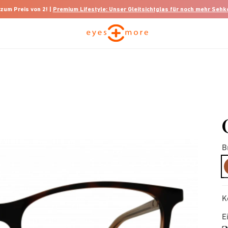
 zum Preis von 2! |
Premium Lifestyle: Unser Gleitsichtglas für noch mehr Seh
B
K
E