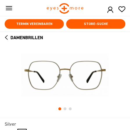
Skip
to
main
content
TERMIN VEREINBAREN
STORE-SUCHE
DAMENBRILLEN
ARROW
BACK
Silver