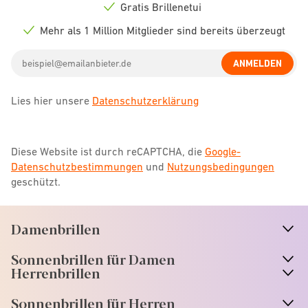
icon
Gratis Brillenetui
Check
icon
Mehr als 1 Million Mitglieder sind bereits überzeugt
Check
icon
Email
ANMELDEN
address
Lies hier unsere
Datenschutzerklärung
Diese Website ist durch reCAPTCHA, die
Google-
Datenschutzbestimmungen
und
Nutzungsbedingungen
geschützt.
Damenbrillen
n
A
r
r
o
w
i
c
o
Sonnenbrillen für Damen
n
A
r
r
o
w
i
c
o
Herrenbrillen
Sonnenbrillen für Herren