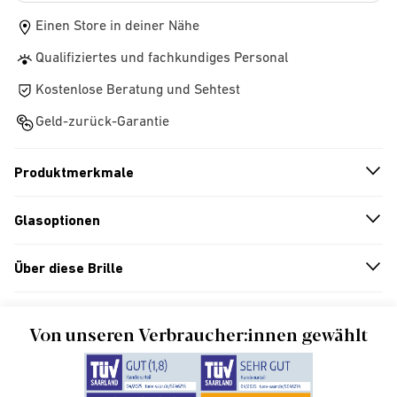
Einen Store in deiner Nähe
Qualifiziertes und fachkundiges Personal
Kostenlose Beratung und Sehtest
Geld-zurück-Garantie
Produktmerkmale
n
A
r
r
o
w
i
c
o
Glasoptionen
n
A
r
r
o
w
i
c
o
Über diese Brille
n
A
r
r
o
w
i
c
o
Von unseren Verbraucher:innen gewählt