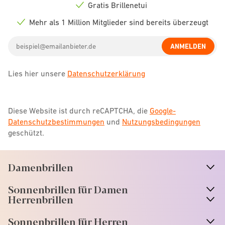
icon
Gratis Brillenetui
Check
icon
Mehr als 1 Million Mitglieder sind bereits überzeugt
Check
icon
Email
ANMELDEN
address
Lies hier unsere
Datenschutzerklärung
Diese Website ist durch reCAPTCHA, die
Google-
Datenschutzbestimmungen
und
Nutzungsbedingungen
geschützt.
Damenbrillen
n
A
r
r
o
w
i
c
o
Sonnenbrillen für Damen
n
A
r
r
o
w
i
c
o
Herrenbrillen
Sonnenbrillen für Herren