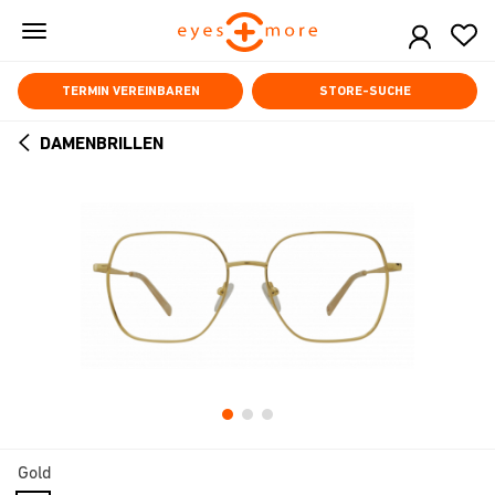
Skip
to
main
content
TERMIN VEREINBAREN
STORE-SUCHE
DAMENBRILLEN
ARROW
BACK
Gold