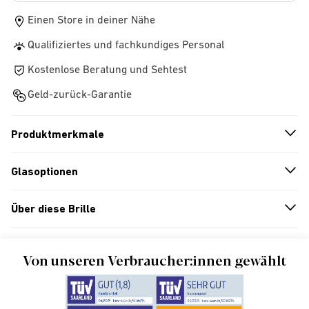
Einen Store in deiner Nähe
Qualifiziertes und fachkundiges Personal
Kostenlose Beratung und Sehtest
Geld-zurück-Garantie
Produktmerkmale
n
A
r
r
o
w
i
c
o
Glasoptionen
n
A
r
r
o
w
i
c
o
Über diese Brille
n
A
r
r
o
w
i
c
o
Von unseren Verbraucher:innen gewählt