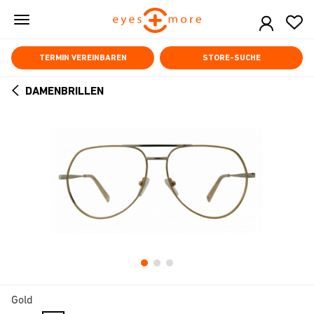
Skip
to
main
content
TERMIN VEREINBAREN
STORE-SUCHE
DAMENBRILLEN
ARROW
BACK
Gold