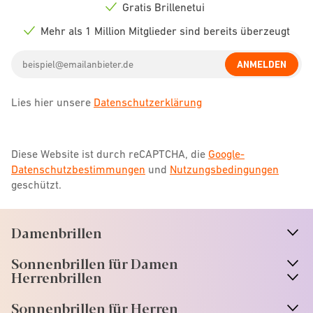
icon
Gratis Brillenetui
Check
icon
Mehr als 1 Million Mitglieder sind bereits überzeugt
Check
icon
Email
ANMELDEN
address
Lies hier unsere
Datenschutzerklärung
Diese Website ist durch reCAPTCHA, die
Google-
Datenschutzbestimmungen
und
Nutzungsbedingungen
geschützt.
Damenbrillen
n
A
r
r
o
w
i
c
o
Sonnenbrillen für Damen
n
A
r
r
o
w
i
c
o
Herrenbrillen
Sonnenbrillen für Herren