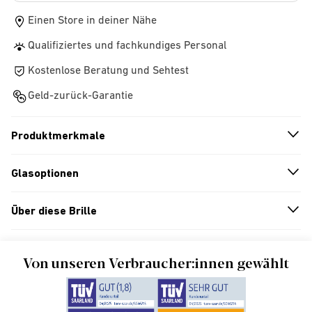
Einen Store in deiner Nähe
Qualifiziertes und fachkundiges Personal
Kostenlose Beratung und Sehtest
Geld-zurück-Garantie
Produktmerkmale
n
A
r
r
o
w
i
c
o
Glasoptionen
n
A
r
r
o
w
i
c
o
Über diese Brille
n
A
r
r
o
w
i
c
o
Von unseren Verbraucher:innen gewählt