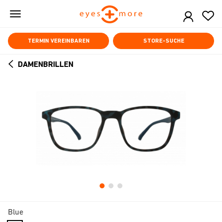
Skip
to
main
content
TERMIN VEREINBAREN
STORE-SUCHE
DAMENBRILLEN
ARROW
BACK
Blue