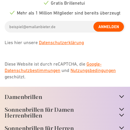
icon
Gratis Brillenetui
Check
icon
Mehr als 1 Million Mitglieder sind bereits überzeugt
Check
icon
Email
ANMELDEN
address
Lies hier unsere
Datenschutzerklärung
Diese Website ist durch reCAPTCHA, die
Google-
Datenschutzbestimmungen
und
Nutzungsbedingungen
geschützt.
Damenbrillen
n
A
r
r
o
w
i
c
o
Sonnenbrillen für Damen
n
A
r
r
o
w
i
c
o
Herrenbrillen
Sonnenbrillen für Herren