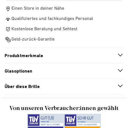
Einen Store in deiner Nähe
Qualifiziertes und fachkundiges Personal
Kostenlose Beratung und Sehtest
Geld-zurück-Garantie
Produktmerkmale
n
A
r
r
o
w
i
c
o
Glasoptionen
n
A
r
r
o
w
i
c
o
Über diese Brille
n
A
r
r
o
w
i
c
o
Von unseren Verbraucher:innen gewählt