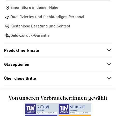
Einen Store in deiner Nähe
Qualifiziertes und fachkundiges Personal
Kostenlose Beratung und Sehtest
Geld-zurück-Garantie
Produktmerkmale
n
A
r
r
o
w
i
c
o
Glasoptionen
n
A
r
r
o
w
i
c
o
Über diese Brille
n
A
r
r
o
w
i
c
o
Von unseren Verbraucher:innen gewählt