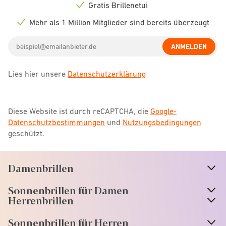
icon
Gratis Brillenetui
Check
icon
Mehr als 1 Million Mitglieder sind bereits überzeugt
Check
icon
Email
ANMELDEN
address
Lies hier unsere
Datenschutzerklärung
Diese Website ist durch reCAPTCHA, die
Google-
Datenschutzbestimmungen
und
Nutzungsbedingungen
geschützt.
Damenbrillen
n
A
r
r
o
w
i
c
o
Sonnenbrillen für Damen
n
A
r
r
o
w
i
c
o
Herrenbrillen
Sonnenbrillen für Herren