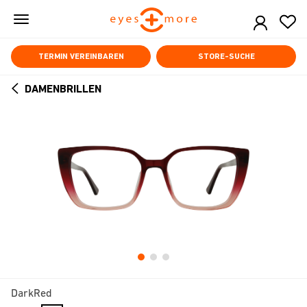
Skip
to
main
content
TERMIN VEREINBAREN
STORE-SUCHE
DAMENBRILLEN
ARROW
BACK
DarkRed