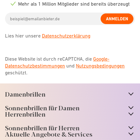
icon
Mehr als 1 Million Mitglieder sind bereits überzeugt
Check
icon
Email
ANMELDEN
address
Lies hier unsere
Datenschutzerklärung
Diese Website ist durch reCAPTCHA, die
Google-
Datenschutzbestimmungen
und
Nutzungsbedingungen
geschützt.
Damenbrillen
n
A
r
r
o
w
i
c
o
Sonnenbrillen für Damen
n
A
r
r
o
w
i
c
o
Herrenbrillen
Sonnenbrillen für Herren
Aktuelle Angebote & Services