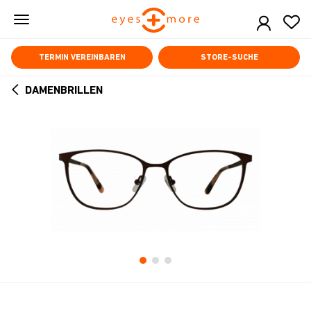
Skip
to
main
content
TERMIN VEREINBAREN
STORE-SUCHE
DAMENBRILLEN
ARROW
BACK