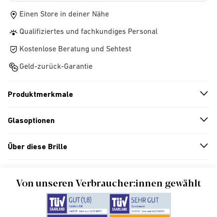
Einen Store in deiner Nähe
Qualifiziertes und fachkundiges Personal
Kostenlose Beratung und Sehtest
Geld-zurück-Garantie
Produktmerkmale
n
A
r
r
o
w
i
c
o
Glasoptionen
n
A
r
r
o
w
i
c
o
Über diese Brille
n
A
r
r
o
w
i
c
o
Von unseren Verbraucher:innen gewählt