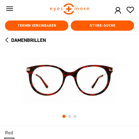
Skip
to
main
content
TERMIN VEREINBAREN
STORE-SUCHE
DAMENBRILLEN
ARROW
BACK
Red