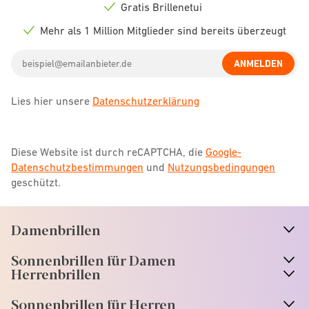
icon
Gratis Brillenetui
Check
icon
Mehr als 1 Million Mitglieder sind bereits überzeugt
Check
icon
Email
ANMELDEN
address
Lies hier unsere
Datenschutzerklärung
Diese Website ist durch reCAPTCHA, die
Google-
Datenschutzbestimmungen
und
Nutzungsbedingungen
geschützt.
Damenbrillen
n
A
r
r
o
w
i
c
o
Sonnenbrillen für Damen
n
A
r
r
o
w
i
c
o
Herrenbrillen
Sonnenbrillen für Herren