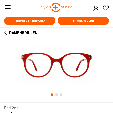
Skip
to
main
content
TERMIN VEREINBAREN
STORE-SUCHE
DAMENBRILLEN
ARROW
BACK
Red 2nd