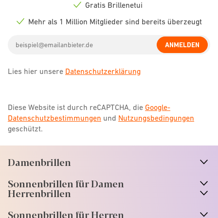
icon
Gratis Brillenetui
Check
icon
Mehr als 1 Million Mitglieder sind bereits überzeugt
Check
icon
Email
ANMELDEN
address
Lies hier unsere
Datenschutzerklärung
Diese Website ist durch reCAPTCHA, die
Google-
Datenschutzbestimmungen
und
Nutzungsbedingungen
geschützt.
Damenbrillen
n
A
r
r
o
w
i
c
o
Sonnenbrillen für Damen
n
A
r
r
o
w
i
c
o
Herrenbrillen
Sonnenbrillen für Herren