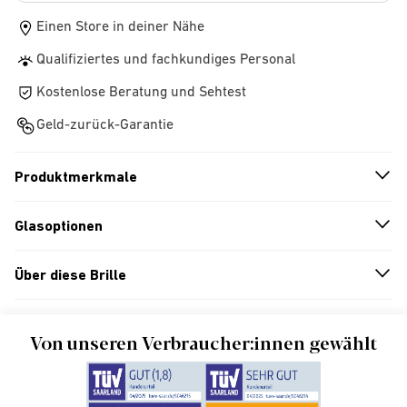
Einen Store in deiner Nähe
Qualifiziertes und fachkundiges Personal
Kostenlose Beratung und Sehtest
Geld-zurück-Garantie
Produktmerkmale
n
A
r
r
o
w
i
c
o
Glasoptionen
n
A
r
r
o
w
i
c
o
Über diese Brille
n
A
r
r
o
w
i
c
o
Von unseren Verbraucher:innen gewählt