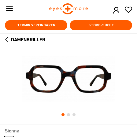
Skip
to
main
content
TERMIN VEREINBAREN
STORE-SUCHE
DAMENBRILLEN
ARROW
BACK
Sienna