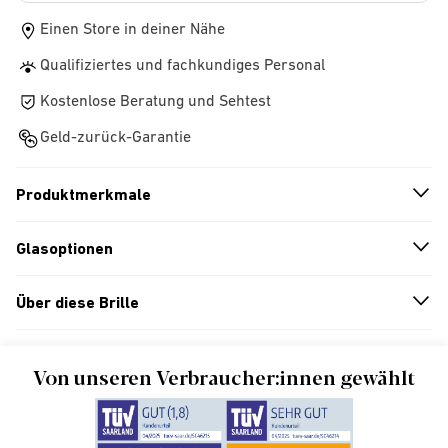
Einen Store in deiner Nähe
Qualifiziertes und fachkundiges Personal
Kostenlose Beratung und Sehtest
Geld-zurück-Garantie
Produktmerkmale
n
A
r
r
o
w
i
c
o
Glasoptionen
n
A
r
r
o
w
i
c
o
Über diese Brille
n
A
r
r
o
w
i
c
o
Von unseren Verbraucher:innen gewählt