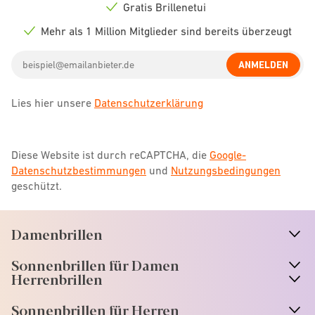
icon
Gratis Brillenetui
Check
icon
Mehr als 1 Million Mitglieder sind bereits überzeugt
Check
icon
Email
ANMELDEN
address
Lies hier unsere
Datenschutzerklärung
Diese Website ist durch reCAPTCHA, die
Google-
Datenschutzbestimmungen
und
Nutzungsbedingungen
geschützt.
Damenbrillen
n
A
r
r
o
w
i
c
o
Sonnenbrillen für Damen
n
A
r
r
o
w
i
c
o
Herrenbrillen
Sonnenbrillen für Herren