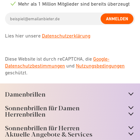
icon
Mehr als 1 Million Mitglieder sind bereits überzeugt
Check
icon
Email
ANMELDEN
address
Lies hier unsere
Datenschutzerklärung
Diese Website ist durch reCAPTCHA, die
Google-
Datenschutzbestimmungen
und
Nutzungsbedingungen
geschützt.
Damenbrillen
n
A
r
r
o
w
i
c
o
Sonnenbrillen für Damen
n
A
r
r
o
w
i
c
o
Herrenbrillen
Sonnenbrillen für Herren
Aktuelle Angebote & Services