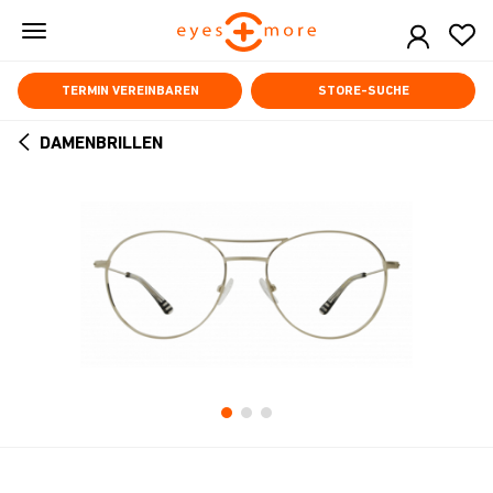
Skip
to
main
content
TERMIN VEREINBAREN
STORE-SUCHE
DAMENBRILLEN
ARROW
BACK