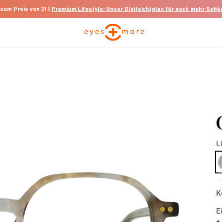
 zum Preis von 2! |
Premium Lifestyle: Unser Gleitsichtglas für noch mehr Seh
L
K
E