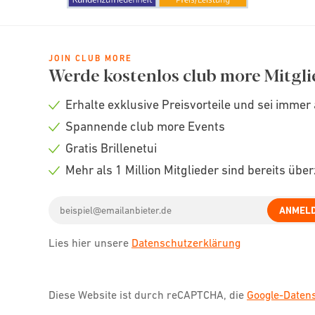
JOIN CLUB MORE
Werde kostenlos club more Mitgli
Erhalte exklusive Preisvorteile und sei immer 
Check
Spannende club more Events
icon
Check
Gratis Brillenetui
icon
Check
Mehr als 1 Million Mitglieder sind bereits übe
icon
Check
Email
icon
ANMEL
address
Lies hier unsere
Datenschutzerklärung
Diese Website ist durch reCAPTCHA, die
Google-Date