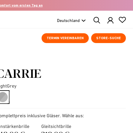
komfort vom ersten Tag an
Search
Products
TERMIN VEREINBAREN
STORE-SUCHE
CARRIE
ightGrey
selected
omplettpreis inklusive Gläser. Wähle aus:
instärkenbrille
Gleitsichtbrille