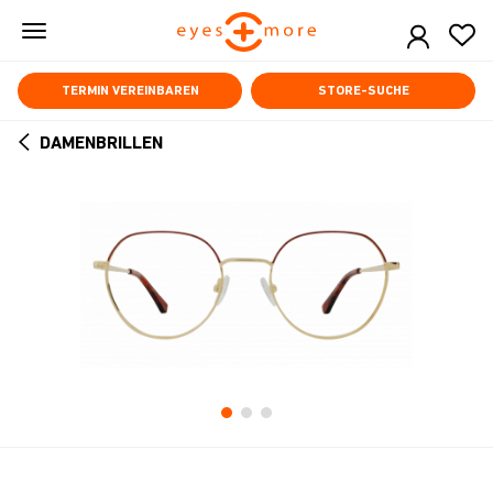
Skip
to
main
content
TERMIN VEREINBAREN
STORE-SUCHE
DAMENBRILLEN
ARROW
BACK