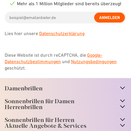
icon
Mehr als 1 Million Mitglieder sind bereits überzeugt
Check
icon
Email
ANMELDEN
address
Lies hier unsere
Datenschutzerklärung
Diese Website ist durch reCAPTCHA, die
Google-
Datenschutzbestimmungen
und
Nutzungsbedingungen
geschützt.
Damenbrillen
n
A
r
r
o
w
i
c
o
Sonnenbrillen für Damen
n
A
r
r
o
w
i
c
o
Herrenbrillen
Sonnenbrillen für Herren
Aktuelle Angebote & Services