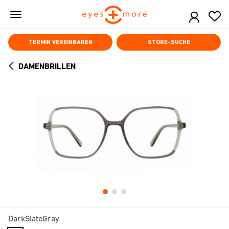
Skip
to
main
content
TERMIN VEREINBAREN
STORE-SUCHE
DAMENBRILLEN
ARROW
BACK
DarkSlateGray