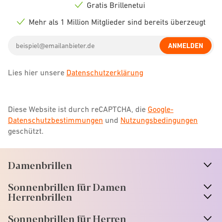
icon
Gratis Brillenetui
Check
icon
Mehr als 1 Million Mitglieder sind bereits überzeugt
Check
icon
Email
ANMELDEN
address
Lies hier unsere
Datenschutzerklärung
Diese Website ist durch reCAPTCHA, die
Google-
Datenschutzbestimmungen
und
Nutzungsbedingungen
geschützt.
Damenbrillen
n
A
r
r
o
w
i
c
o
Sonnenbrillen für Damen
n
A
r
r
o
w
i
c
o
Herrenbrillen
Sonnenbrillen für Herren