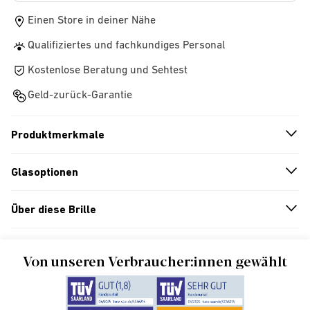
Einen Store in deiner Nähe
Qualifiziertes und fachkundiges Personal
Kostenlose Beratung und Sehtest
Geld-zurück-Garantie
Produktmerkmale
n
A
r
r
o
w
i
c
o
Glasoptionen
n
A
r
r
o
w
i
c
o
Über diese Brille
n
A
r
r
o
w
i
c
o
Von unseren Verbraucher:innen gewählt