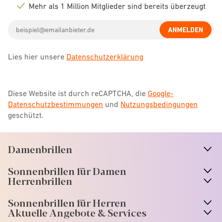
icon
Mehr als 1 Million Mitglieder sind bereits überzeugt
Check
icon
Email
ANMELDEN
address
Lies hier unsere
Datenschutzerklärung
Diese Website ist durch reCAPTCHA, die
Google-
Datenschutzbestimmungen
und
Nutzungsbedingungen
geschützt.
Damenbrillen
n
A
r
r
o
w
i
c
o
Sonnenbrillen für Damen
n
A
r
r
o
w
i
c
o
Herrenbrillen
Sonnenbrillen für Herren
Aktuelle Angebote & Services