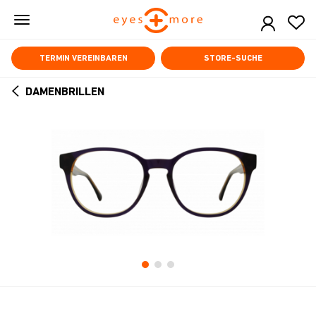
Skip
to
main
content
TERMIN VEREINBAREN
STORE-SUCHE
DAMENBRILLEN
ARROW
BACK