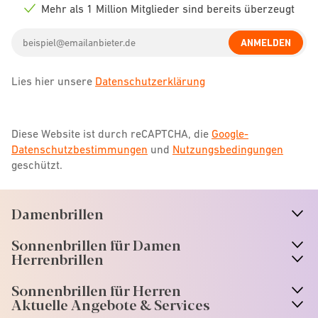
icon
Mehr als 1 Million Mitglieder sind bereits überzeugt
Check
icon
Email
ANMELDEN
address
Lies hier unsere
Datenschutzerklärung
Diese Website ist durch reCAPTCHA, die
Google-
Datenschutzbestimmungen
und
Nutzungsbedingungen
geschützt.
Damenbrillen
n
A
r
r
o
w
i
c
o
Sonnenbrillen für Damen
n
A
r
r
o
w
i
c
o
Herrenbrillen
Sonnenbrillen für Herren
Aktuelle Angebote & Services