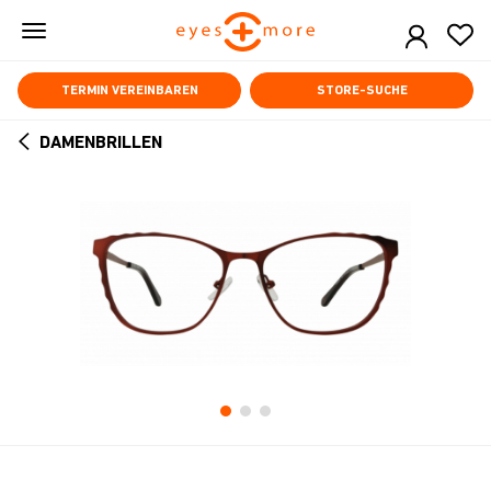
Skip
to
main
content
TERMIN VEREINBAREN
STORE-SUCHE
DAMENBRILLEN
ARROW
BACK