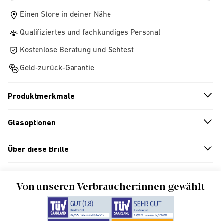
Einen Store in deiner Nähe
Qualifiziertes und fachkundiges Personal
Kostenlose Beratung und Sehtest
Geld-zurück-Garantie
Produktmerkmale
n
A
r
r
o
w
i
c
o
Glasoptionen
n
A
r
r
o
w
i
c
o
Über diese Brille
n
A
r
r
o
w
i
c
o
Von unseren Verbraucher:innen gewählt