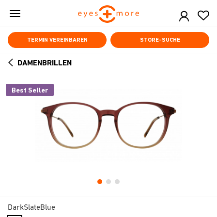
Skip
to
main
content
TERMIN VEREINBAREN
STORE-SUCHE
DAMENBRILLEN
ARROW
BACK
Best Seller
DarkSlateBlue