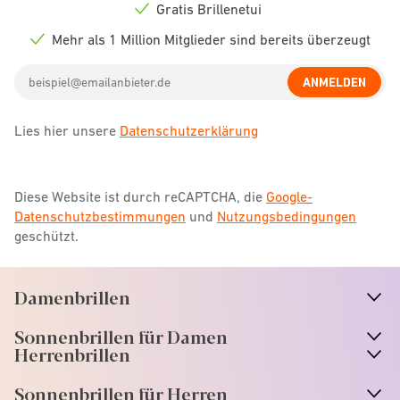
icon
Gratis Brillenetui
Check
icon
Mehr als 1 Million Mitglieder sind bereits überzeugt
Check
icon
Email
ANMELDEN
address
Lies hier unsere
Datenschutzerklärung
Diese Website ist durch reCAPTCHA, die
Google-
Datenschutzbestimmungen
und
Nutzungsbedingungen
geschützt.
Damenbrillen
n
A
r
r
o
w
i
c
o
Sonnenbrillen für Damen
n
A
r
r
o
w
i
c
o
Herrenbrillen
Sonnenbrillen für Herren