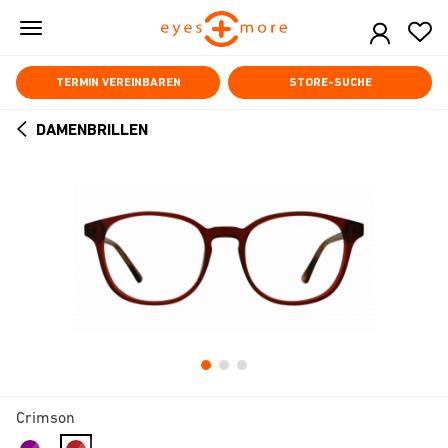
Skip
to
main
content
TERMIN VEREINBAREN
STORE-SUCHE
DAMENBRILLEN
ARROW
BACK
Crimson