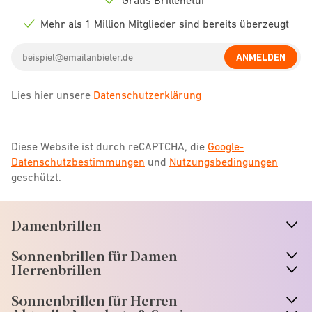
Check
icon
Mehr als 1 Million Mitglieder sind bereits überzeugt
Check
icon
Email
ANMELDEN
address
Lies hier unsere
Datenschutzerklärung
Diese Website ist durch reCAPTCHA, die
Google-
Datenschutzbestimmungen
und
Nutzungsbedingungen
geschützt.
Damenbrillen
n
A
r
r
o
w
i
c
o
Sonnenbrillen für Damen
n
A
r
r
o
w
i
c
o
Herrenbrillen
Sonnenbrillen für Herren