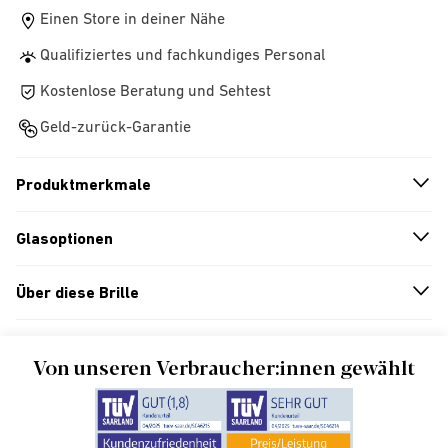
Einen Store in deiner Nähe
Qualifiziertes und fachkundiges Personal
Kostenlose Beratung und Sehtest
Geld-zurück-Garantie
Produktmerkmale
n
A
r
r
o
w
i
c
o
Glasoptionen
n
A
r
r
o
w
i
c
o
Über diese Brille
n
A
r
r
o
w
i
c
o
Von unseren Verbraucher:innen gewählt