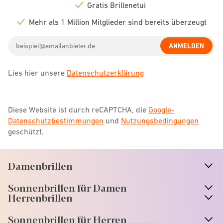
icon
Gratis Brillenetui
Check
icon
Mehr als 1 Million Mitglieder sind bereits überzeugt
Check
icon
Email
ANMELDEN
address
Lies hier unsere
Datenschutzerklärung
Diese Website ist durch reCAPTCHA, die
Google-
Datenschutzbestimmungen
und
Nutzungsbedingungen
geschützt.
Damenbrillen
n
A
r
r
o
w
i
c
o
Sonnenbrillen für Damen
n
A
r
r
o
w
i
c
o
Herrenbrillen
Sonnenbrillen für Herren