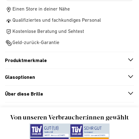
Einen Store in deiner Nähe
Qualifiziertes und fachkundiges Personal
Kostenlose Beratung und Sehtest
Geld-zurück-Garantie
Produktmerkmale
n
A
r
r
o
w
i
c
o
Glasoptionen
n
A
r
r
o
w
i
c
o
Über diese Brille
n
A
r
r
o
w
i
c
o
Von unseren Verbraucher:innen gewählt