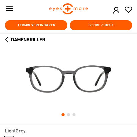
Skip
to
main
content
TERMIN VEREINBAREN
STORE-SUCHE
DAMENBRILLEN
ARROW
BACK
LightGrey