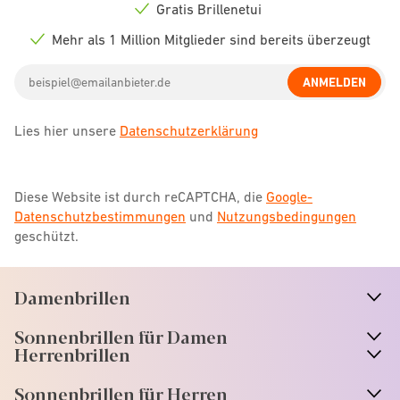
icon
Gratis Brillenetui
Check
icon
Mehr als 1 Million Mitglieder sind bereits überzeugt
Check
icon
Email
ANMELDEN
address
Lies hier unsere
Datenschutzerklärung
Diese Website ist durch reCAPTCHA, die
Google-
Datenschutzbestimmungen
und
Nutzungsbedingungen
geschützt.
Damenbrillen
n
A
r
r
o
w
i
c
o
Sonnenbrillen für Damen
n
A
r
r
o
w
i
c
o
Herrenbrillen
Sonnenbrillen für Herren