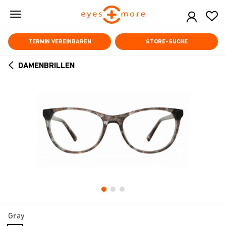
Skip
to
main
content
TERMIN VEREINBAREN
STORE-SUCHE
DAMENBRILLEN
ARROW
BACK
Gray