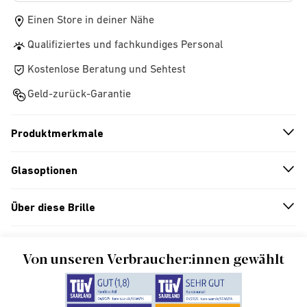
Einen Store in deiner Nähe
Qualifiziertes und fachkundiges Personal
Kostenlose Beratung und Sehtest
Geld-zurück-Garantie
Produktmerkmale
n
A
r
r
o
w
i
c
o
Glasoptionen
n
A
r
r
o
w
i
c
o
Über diese Brille
n
A
r
r
o
w
i
c
o
Von unseren Verbraucher:innen gewählt