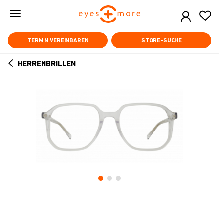
Skip
to
main
content
TERMIN VEREINBAREN
STORE-SUCHE
HERRENBRILLEN
ARROW
BACK