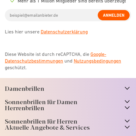
Mehr als 1 Million Mitglieder sind bereits überzeugt
Check
icon
Email
ANMELDEN
address
Lies hier unsere
Datenschutzerklärung
Diese Website ist durch reCAPTCHA, die
Google-
Datenschutzbestimmungen
und
Nutzungsbedingungen
geschützt.
Damenbrillen
n
A
r
r
o
w
i
c
o
Sonnenbrillen für Damen
n
A
r
r
o
w
i
c
o
Herrenbrillen
Sonnenbrillen für Herren
Aktuelle Angebote & Services