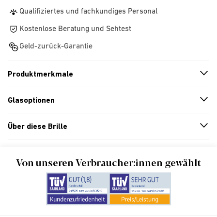
Qualifiziertes und fachkundiges Personal
Kostenlose Beratung und Sehtest
Geld-zurück-Garantie
Produktmerkmale
n
A
r
r
o
w
i
c
o
Glasoptionen
n
A
r
r
o
w
i
c
o
Über diese Brille
n
A
r
r
o
w
i
c
o
Von unseren Verbraucher:innen gewählt