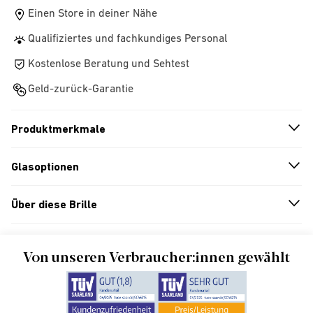
Einen Store in deiner Nähe
Qualifiziertes und fachkundiges Personal
Kostenlose Beratung und Sehtest
Geld-zurück-Garantie
Produktmerkmale
n
A
r
r
o
w
i
c
o
Glasoptionen
n
A
r
r
o
w
i
c
o
Über diese Brille
n
A
r
r
o
w
i
c
o
Von unseren Verbraucher:innen gewählt