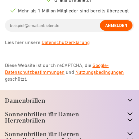
Check
icon
Mehr als 1 Million Mitglieder sind bereits überzeugt
Check
icon
Email
ANMELDEN
address
Lies hier unsere
Datenschutzerklärung
Diese Website ist durch reCAPTCHA, die
Google-
Datenschutzbestimmungen
und
Nutzungsbedingungen
geschützt.
Damenbrillen
n
A
r
r
o
w
i
c
o
Sonnenbrillen für Damen
n
A
r
r
o
w
i
c
o
Herrenbrillen
Sonnenbrillen für Herren