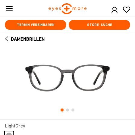
Skip
to
main
content
TERMIN VEREINBAREN
STORE-SUCHE
DAMENBRILLEN
ARROW
BACK
LightGrey