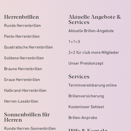
Herrenbrillen
Aktuelle Angebote &
Services
Runde Herrenbrillen
Aktuelle Brillen-Angebote
Panto-Herrenbrillen
1+1=3
Quadratische Herrenbrillen
2+2 für club more Mitglieder
Goldene Herrenbrillen
Unser Preiskonzept
Braune Herrenbrillen
Services
Graue Herrenbrillen
Terminvereinbarung online
Halbrand-Herrenbrillen
Brillenversicherung
Herren-Lesebrillen
Kostenloser Sehtest
Sonnenbrillen für
Brillen-Anprobe
Herren
Runde Herren-Sonnenbrillen
Hilfe & Kontakt