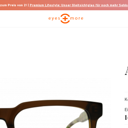
 zum Preis von 2! |
Premium Lifestyle: Unser Gleitsichtglas für noch mehr Seh
K
E