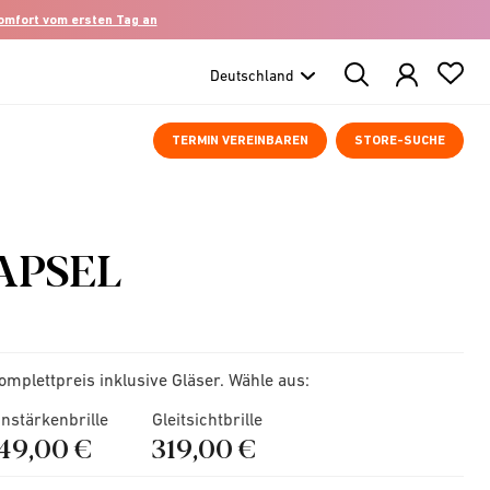
komfort vom ersten Tag an
Search
Products
TERMIN VEREINBAREN
STORE-SUCHE
APSEL
omplettpreis inklusive Gläser. Wähle aus:
instärkenbrille
Gleitsichtbrille
149,00 €
319,00 €