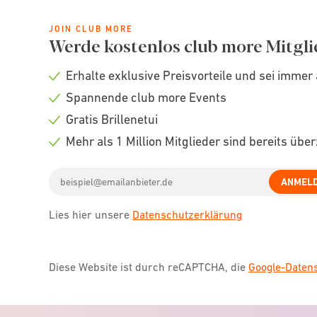
JOIN CLUB MORE
Werde kostenlos club more Mitgli
Erhalte exklusive Preisvorteile und sei immer 
Check
Spannende club more Events
icon
Check
Gratis Brillenetui
icon
Check
Mehr als 1 Million Mitglieder sind bereits übe
icon
Check
Email
icon
ANMEL
address
Lies hier unsere
Datenschutzerklärung
Diese Website ist durch reCAPTCHA, die
Google-Date