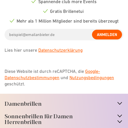
Spannende club more Events
Check
icon
Gratis Brillenetui
Check
icon
Mehr als 1 Million Mitglieder sind bereits überzeugt
Check
icon
Email
ANMELDEN
address
Lies hier unsere
Datenschutzerklärung
Diese Website ist durch reCAPTCHA, die
Google-
Datenschutzbestimmungen
und
Nutzungsbedingungen
geschützt.
Damenbrillen
n
A
r
r
o
w
i
c
o
Sonnenbrillen für Damen
n
A
r
r
o
w
i
c
o
Herrenbrillen