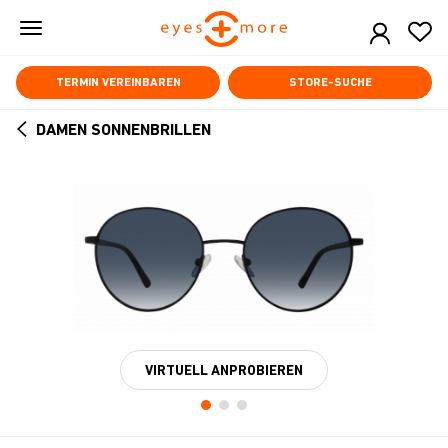
Skip
to
main
content
TERMIN VEREINBAREN
STORE-SUCHE
DAMEN SONNENBRILLEN
ARROW
BACK
VIRTUELL ANPROBIEREN