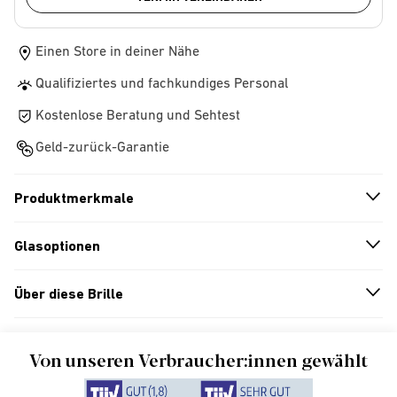
Einen Store in deiner Nähe
Qualifiziertes und fachkundiges Personal
Kostenlose Beratung und Sehtest
Geld-zurück-Garantie
Produktmerkmale
n
A
r
r
o
w
i
c
o
Glasoptionen
n
A
r
r
o
w
i
c
o
Über diese Brille
n
A
r
r
o
w
i
c
o
Von unseren Verbraucher:innen gewählt