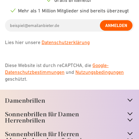
Check
icon
Mehr als 1 Million Mitglieder sind bereits überzeugt
Check
icon
Email
ANMELDEN
address
Lies hier unsere
Datenschutzerklärung
Diese Website ist durch reCAPTCHA, die
Google-
Datenschutzbestimmungen
und
Nutzungsbedingungen
geschützt.
Damenbrillen
n
A
r
r
o
w
i
c
o
Sonnenbrillen für Damen
n
A
r
r
o
w
i
c
o
Herrenbrillen
Sonnenbrillen für Herren