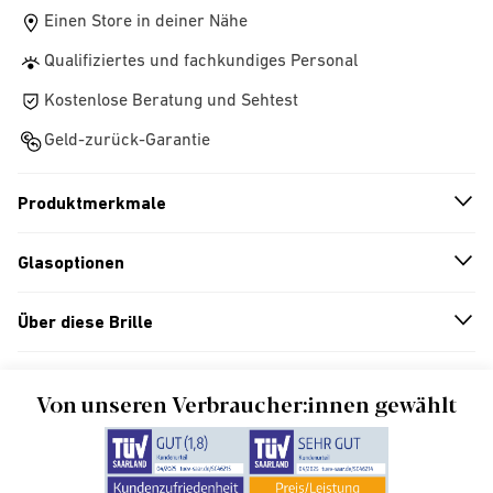
Einen Store in deiner Nähe
Qualifiziertes und fachkundiges Personal
Kostenlose Beratung und Sehtest
Geld-zurück-Garantie
Produktmerkmale
n
A
r
r
o
w
i
c
o
Glasoptionen
n
A
r
r
o
w
i
c
o
Über diese Brille
n
A
r
r
o
w
i
c
o
Von unseren Verbraucher:innen gewählt