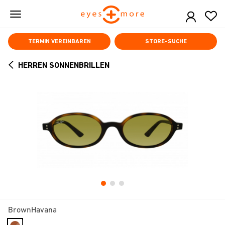
Skip
to
main
content
TERMIN VEREINBAREN
STORE-SUCHE
HERREN SONNENBRILLEN
ARROW
BACK
BrownHavana