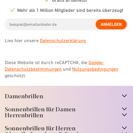
Check
icon
Mehr als 1 Million Mitglieder sind bereits überzeugt
Check
icon
Email
ANMELDEN
address
Lies hier unsere
Datenschutzerklärung
Diese Website ist durch reCAPTCHA, die
Google-
Datenschutzbestimmungen
und
Nutzungsbedingungen
geschützt.
Damenbrillen
n
A
r
r
o
w
i
c
o
Sonnenbrillen für Damen
n
A
r
r
o
w
i
c
o
Herrenbrillen
Sonnenbrillen für Herren