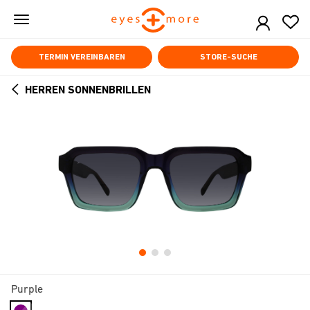
Skip
to
main
content
TERMIN VEREINBAREN
STORE-SUCHE
HERREN SONNENBRILLEN
ARROW
BACK
Purple