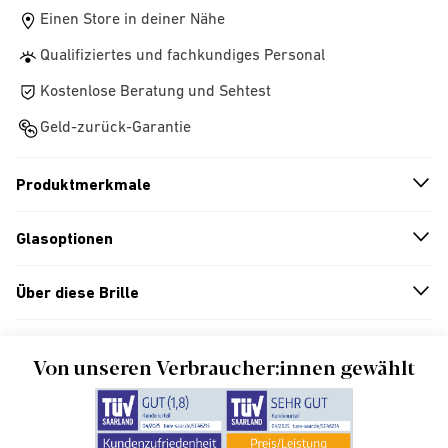
Einen Store in deiner Nähe
Qualifiziertes und fachkundiges Personal
Kostenlose Beratung und Sehtest
Geld-zurück-Garantie
Produktmerkmale
n
A
r
r
o
w
i
c
o
Glasoptionen
n
A
r
r
o
w
i
c
o
Über diese Brille
n
A
r
r
o
w
i
c
o
Von unseren Verbraucher:innen gewählt