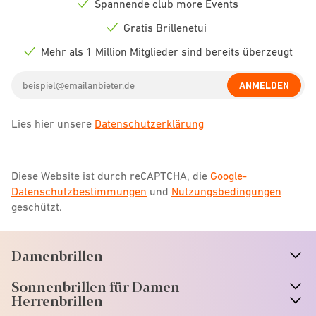
Spannende club more Events
Check
icon
Gratis Brillenetui
Check
icon
Mehr als 1 Million Mitglieder sind bereits überzeugt
Check
icon
Email
ANMELDEN
address
Lies hier unsere
Datenschutzerklärung
Diese Website ist durch reCAPTCHA, die
Google-
Datenschutzbestimmungen
und
Nutzungsbedingungen
geschützt.
Damenbrillen
n
A
r
r
o
w
i
c
o
Sonnenbrillen für Damen
n
A
r
r
o
w
i
c
o
Herrenbrillen