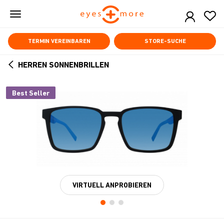
Skip
to
main
content
TERMIN VEREINBAREN
STORE-SUCHE
HERREN SONNENBRILLEN
ARROW
BACK
Best Seller
VIRTUELL ANPROBIEREN