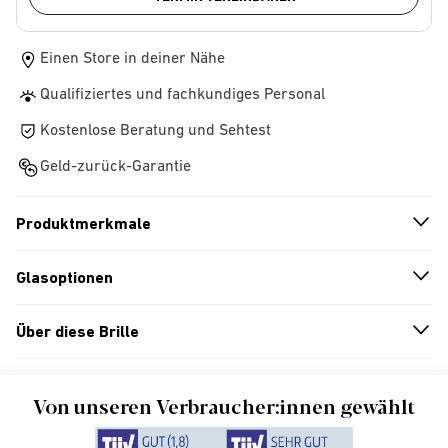
Einen Store in deiner Nähe
Qualifiziertes und fachkundiges Personal
Kostenlose Beratung und Sehtest
Geld-zurück-Garantie
Produktmerkmale
n
A
r
r
o
w
i
c
o
Glasoptionen
n
A
r
r
o
w
i
c
o
Über diese Brille
n
A
r
r
o
w
i
c
o
Von unseren Verbraucher:innen gewählt