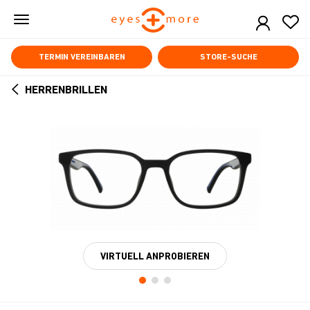
Skip
to
main
content
TERMIN VEREINBAREN
STORE-SUCHE
HERRENBRILLEN
ARROW
BACK
VIRTUELL ANPROBIEREN