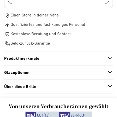
Einen Store in deiner Nähe
Qualifiziertes und fachkundiges Personal
Kostenlose Beratung und Sehtest
Geld-zurück-Garantie
Produktmerkmale
n
A
r
r
o
w
i
c
o
Glasoptionen
n
A
r
r
o
w
i
c
o
Über diese Brille
n
A
r
r
o
w
i
c
o
Von unseren Verbraucher:innen gewählt