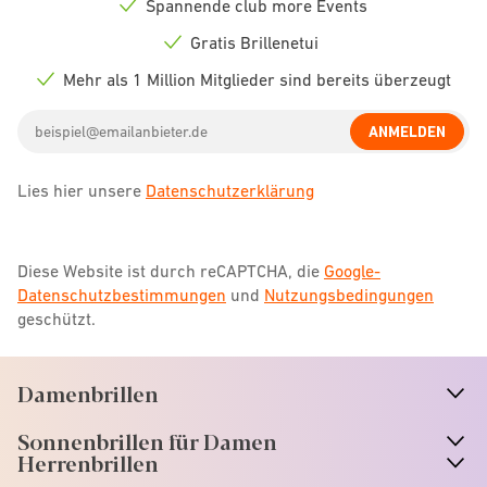
Spannende club more Events
Check
icon
Gratis Brillenetui
Check
icon
Mehr als 1 Million Mitglieder sind bereits überzeugt
Check
icon
Email
ANMELDEN
address
Lies hier unsere
Datenschutzerklärung
Diese Website ist durch reCAPTCHA, die
Google-
Datenschutzbestimmungen
und
Nutzungsbedingungen
geschützt.
Damenbrillen
n
A
r
r
o
w
i
c
o
Sonnenbrillen für Damen
n
A
r
r
o
w
i
c
o
Herrenbrillen