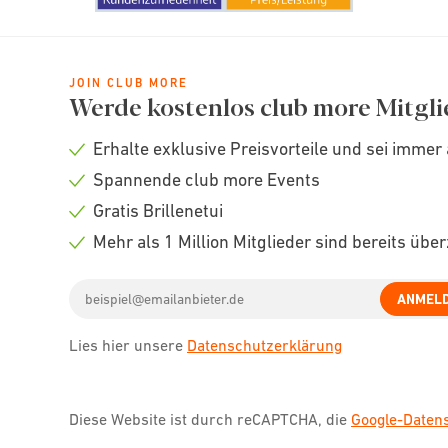
JOIN CLUB MORE
Werde kostenlos club more Mitgli
Erhalte exklusive Preisvorteile und sei immer 
Check
Spannende club more Events
icon
Check
Gratis Brillenetui
icon
Check
Mehr als 1 Million Mitglieder sind bereits übe
icon
Check
Email
icon
ANMEL
address
Lies hier unsere
Datenschutzerklärung
Diese Website ist durch reCAPTCHA, die
Google-Date