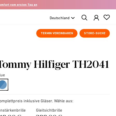
komfort vom ersten Tag an
Search
Products
TERMIN VEREINBAREN
STORE-SUCHE
Tommy Hilfiger TH2041
lue
selected
omplettpreis inklusive Gläser. Wähle aus:
instärkenbrille
Gleitsichtbrille