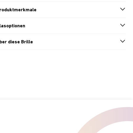
roduktmerkmale
n
A
r
r
o
w
i
c
o
lasoptionen
n
A
r
r
o
w
i
c
o
ber diese Brille
n
A
r
r
o
w
i
c
o