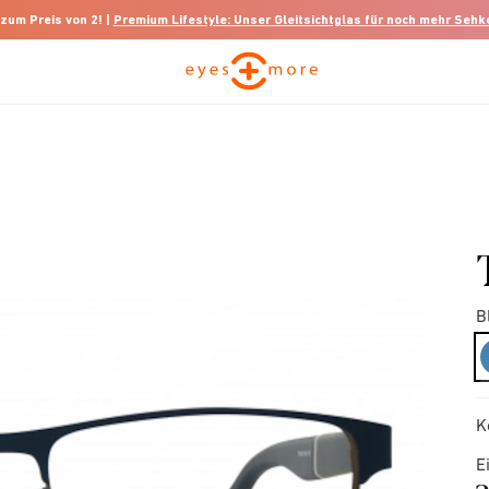
 zum Preis von 2! |
Premium Lifestyle: Unser Gleitsichtglas für noch mehr Seh
B
K
E