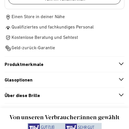
Einen Store in deiner Nähe
Qualifiziertes und fachkundiges Personal
Kostenlose Beratung und Sehtest
Geld-zurück-Garantie
Produktmerkmale
n
A
r
r
o
w
i
c
o
Glasoptionen
n
A
r
r
o
w
i
c
o
Über diese Brille
n
A
r
r
o
w
i
c
o
Von unseren Verbraucher:innen gewählt