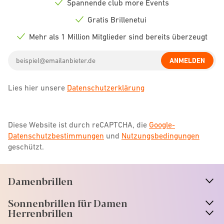
Spannende club more Events
Check
icon
Gratis Brillenetui
Check
icon
Mehr als 1 Million Mitglieder sind bereits überzeugt
Check
icon
Email
ANMELDEN
address
Lies hier unsere
Datenschutzerklärung
Diese Website ist durch reCAPTCHA, die
Google-
Datenschutzbestimmungen
und
Nutzungsbedingungen
geschützt.
Damenbrillen
n
A
r
r
o
w
i
c
o
Sonnenbrillen für Damen
n
A
r
r
o
w
i
c
o
Herrenbrillen