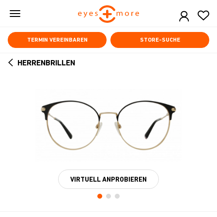
Skip
to
main
content
TERMIN VEREINBAREN
STORE-SUCHE
HERRENBRILLEN
ARROW
BACK
VIRTUELL ANPROBIEREN