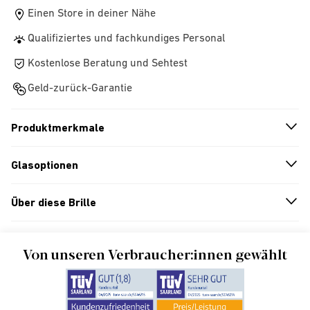
Einen Store in deiner Nähe
Qualifiziertes und fachkundiges Personal
Kostenlose Beratung und Sehtest
Geld-zurück-Garantie
Produktmerkmale
n
A
r
r
o
w
i
c
o
Glasoptionen
n
A
r
r
o
w
i
c
o
Über diese Brille
n
A
r
r
o
w
i
c
o
Von unseren Verbraucher:innen gewählt