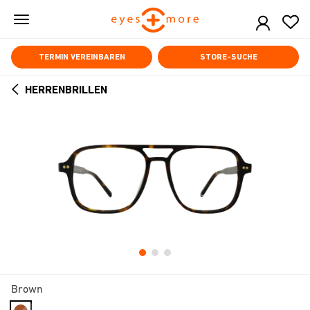
Skip
to
main
content
TERMIN VEREINBAREN
STORE-SUCHE
HERRENBRILLEN
ARROW
BACK
Brown