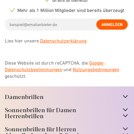
Check
icon
Mehr als 1 Million Mitglieder sind bereits überzeugt
Check
icon
Email
ANMELDEN
address
Lies hier unsere
Datenschutzerklärung
Diese Website ist durch reCAPTCHA, die
Google-
Datenschutzbestimmungen
und
Nutzungsbedingungen
geschützt.
Damenbrillen
n
A
r
r
o
w
i
c
o
Sonnenbrillen für Damen
n
A
r
r
o
w
i
c
o
Herrenbrillen
Sonnenbrillen für Herren