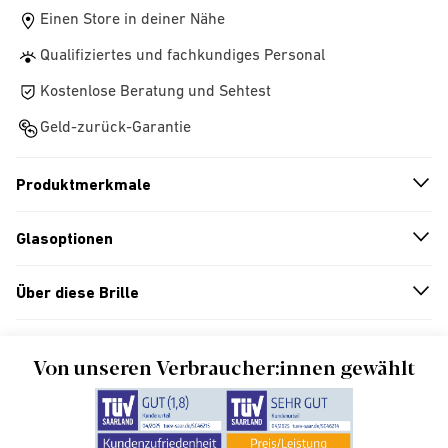
Einen Store in deiner Nähe
Qualifiziertes und fachkundiges Personal
Kostenlose Beratung und Sehtest
Geld-zurück-Garantie
Produktmerkmale
n
A
r
r
o
w
i
c
o
Glasoptionen
n
A
r
r
o
w
i
c
o
Über diese Brille
n
A
r
r
o
w
i
c
o
Von unseren Verbraucher:innen gewählt