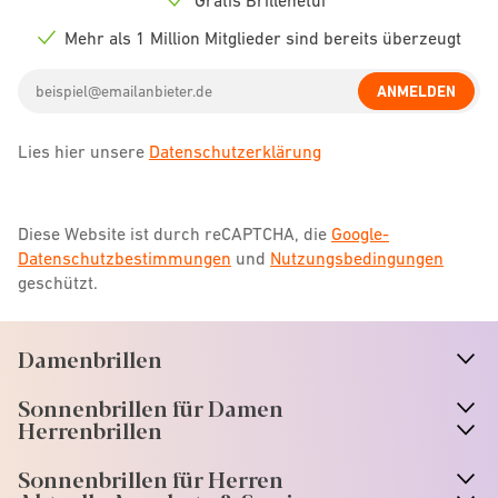
Check
icon
Mehr als 1 Million Mitglieder sind bereits überzeugt
Check
icon
Email
ANMELDEN
address
Lies hier unsere
Datenschutzerklärung
Diese Website ist durch reCAPTCHA, die
Google-
Datenschutzbestimmungen
und
Nutzungsbedingungen
geschützt.
Damenbrillen
n
A
r
r
o
w
i
c
o
Sonnenbrillen für Damen
n
A
r
r
o
w
i
c
o
Herrenbrillen
Sonnenbrillen für Herren