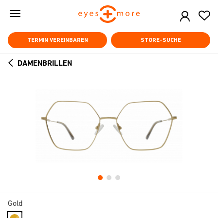
Skip
to
main
content
TERMIN VEREINBAREN
STORE-SUCHE
DAMENBRILLEN
ARROW
BACK
Gold