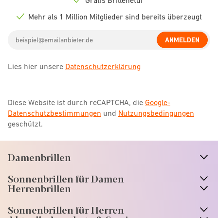
Check
icon
Mehr als 1 Million Mitglieder sind bereits überzeugt
Check
icon
Email
ANMELDEN
address
Lies hier unsere
Datenschutzerklärung
Diese Website ist durch reCAPTCHA, die
Google-
Datenschutzbestimmungen
und
Nutzungsbedingungen
geschützt.
Damenbrillen
n
A
r
r
o
w
i
c
o
Sonnenbrillen für Damen
n
A
r
r
o
w
i
c
o
Herrenbrillen
Sonnenbrillen für Herren