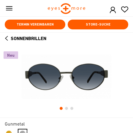
Skip
to
main
content
TERMIN VEREINBAREN
STORE-SUCHE
SONNENBRILLEN
ARROW
BACK
Neu
Gunmetal