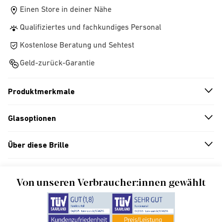
Einen Store in deiner Nähe
Qualifiziertes und fachkundiges Personal
Kostenlose Beratung und Sehtest
Geld-zurück-Garantie
Produktmerkmale
n
A
r
r
o
w
i
c
o
Glasoptionen
n
A
r
r
o
w
i
c
o
Über diese Brille
n
A
r
r
o
w
i
c
o
Von unseren Verbraucher:innen gewählt