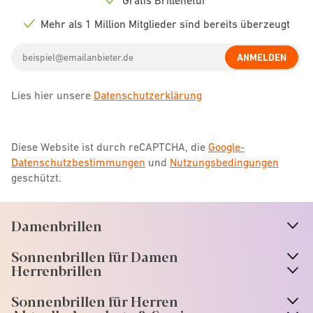
Check
icon
Mehr als 1 Million Mitglieder sind bereits überzeugt
Check
icon
Email
ANMELDEN
address
Lies hier unsere
Datenschutzerklärung
Diese Website ist durch reCAPTCHA, die
Google-
Datenschutzbestimmungen
und
Nutzungsbedingungen
geschützt.
Damenbrillen
n
A
r
r
o
w
i
c
o
Sonnenbrillen für Damen
n
A
r
r
o
w
i
c
o
Herrenbrillen
Sonnenbrillen für Herren