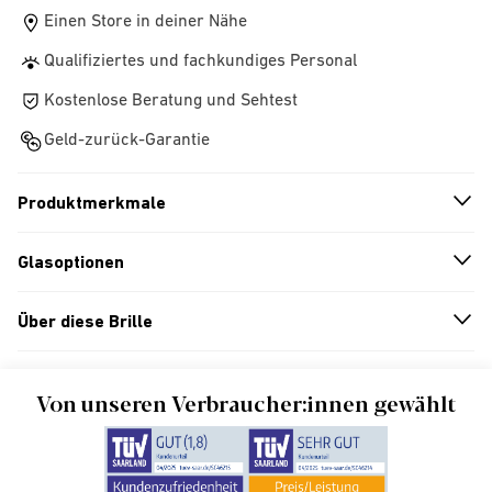
Einen Store in deiner Nähe
Qualifiziertes und fachkundiges Personal
Kostenlose Beratung und Sehtest
Geld-zurück-Garantie
Produktmerkmale
n
A
r
r
o
w
i
c
o
Glasoptionen
n
A
r
r
o
w
i
c
o
Über diese Brille
n
A
r
r
o
w
i
c
o
Von unseren Verbraucher:innen gewählt