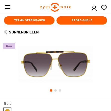
Skip
to
main
content
TERMIN VEREINBAREN
STORE-SUCHE
SONNENBRILLEN
ARROW
BACK
Neu
Gold