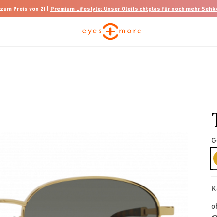
 zum Preis von 2! |
Premium Lifestyle: Unser Gleitsichtglas für noch mehr Seh
G
K
o