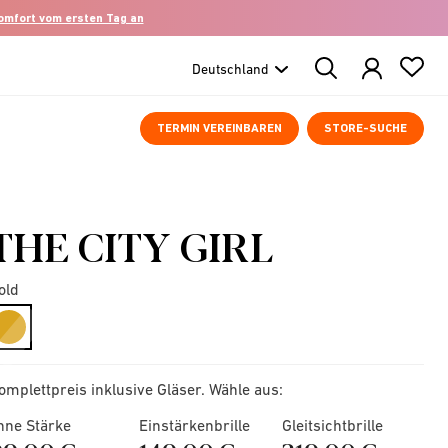
komfort vom ersten Tag an
Search
Products
TERMIN VEREINBAREN
STORE-SUCHE
THE CITY GIRL
old
selected
omplettpreis inklusive Gläser. Wähle aus:
hne Stärke
Einstärkenbrille
Gleitsichtbrille