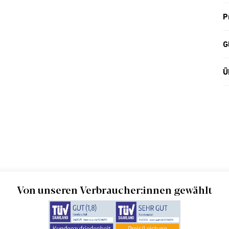
P
G
Ü
Von unseren Verbraucher:innen gewählt