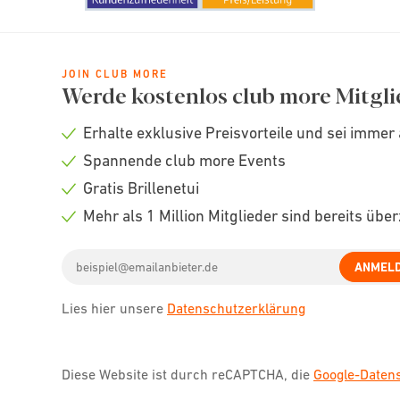
JOIN CLUB MORE
Werde kostenlos club more Mitgli
Erhalte exklusive Preisvorteile und sei immer 
Check
Spannende club more Events
icon
Check
Gratis Brillenetui
icon
Check
Mehr als 1 Million Mitglieder sind bereits übe
icon
Check
Email
icon
ANMEL
address
Lies hier unsere
Datenschutzerklärung
Diese Website ist durch reCAPTCHA, die
Google-Date