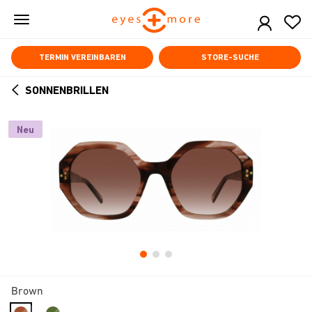
Skip
to
main
content
TERMIN VEREINBAREN
STORE-SUCHE
SONNENBRILLEN
ARROW
BACK
Neu
Brown