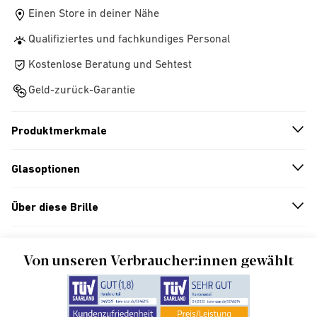
Einen Store in deiner Nähe
Qualifiziertes und fachkundiges Personal
Kostenlose Beratung und Sehtest
Geld-zurück-Garantie
Produktmerkmale
n
A
r
r
o
w
i
c
o
Glasoptionen
n
A
r
r
o
w
i
c
o
Über diese Brille
n
A
r
r
o
w
i
c
o
Von unseren Verbraucher:innen gewählt