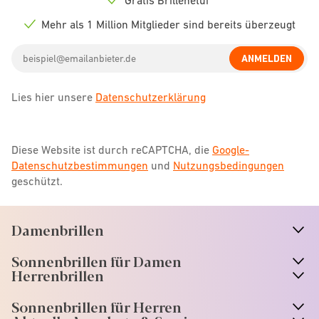
Check
icon
Mehr als 1 Million Mitglieder sind bereits überzeugt
Check
icon
Email
ANMELDEN
address
Lies hier unsere
Datenschutzerklärung
Diese Website ist durch reCAPTCHA, die
Google-
Datenschutzbestimmungen
und
Nutzungsbedingungen
geschützt.
Damenbrillen
n
A
r
r
o
w
i
c
o
Sonnenbrillen für Damen
n
A
r
r
o
w
i
c
o
Herrenbrillen
Sonnenbrillen für Herren