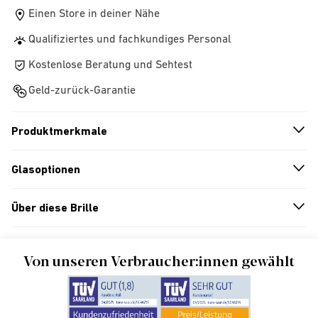
Einen Store in deiner Nähe
Qualifiziertes und fachkundiges Personal
Kostenlose Beratung und Sehtest
Geld-zurück-Garantie
Produktmerkmale
n
A
r
r
o
w
i
c
o
Glasoptionen
n
A
r
r
o
w
i
c
o
Über diese Brille
n
A
r
r
o
w
i
c
o
Von unseren Verbraucher:innen gewählt