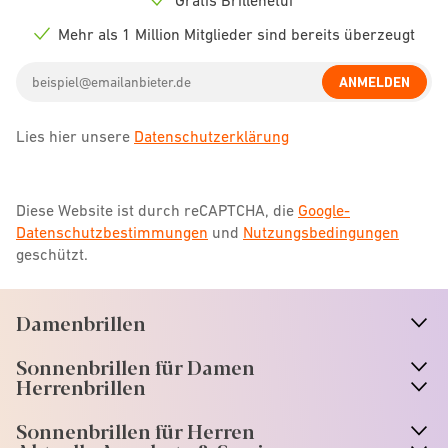
Check
icon
Mehr als 1 Million Mitglieder sind bereits überzeugt
Check
icon
Email
ANMELDEN
address
Lies hier unsere
Datenschutzerklärung
Diese Website ist durch reCAPTCHA, die
Google-
Datenschutzbestimmungen
und
Nutzungsbedingungen
geschützt.
Damenbrillen
n
A
r
r
o
w
i
c
o
Sonnenbrillen für Damen
n
A
r
r
o
w
i
c
o
Herrenbrillen
Sonnenbrillen für Herren