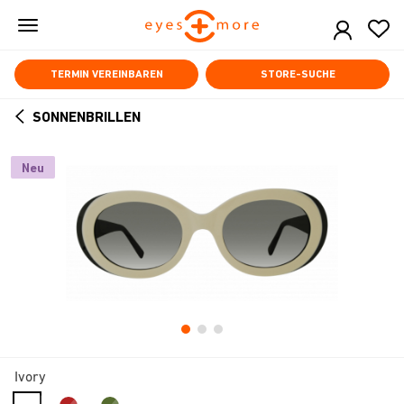
Skip
to
main
content
TERMIN VEREINBAREN
STORE-SUCHE
SONNENBRILLEN
ARROW
BACK
Neu
Ivory