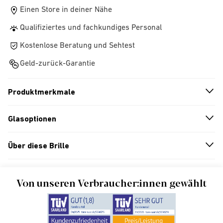
Einen Store in deiner Nähe
Qualifiziertes und fachkundiges Personal
Kostenlose Beratung und Sehtest
Geld-zurück-Garantie
Produktmerkmale
n
A
r
r
o
w
i
c
o
Glasoptionen
n
A
r
r
o
w
i
c
o
Über diese Brille
n
A
r
r
o
w
i
c
o
Von unseren Verbraucher:innen gewählt