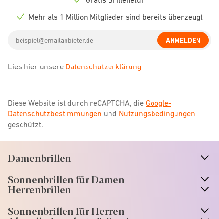
Check
icon
Mehr als 1 Million Mitglieder sind bereits überzeugt
Check
icon
Email
ANMELDEN
address
Lies hier unsere
Datenschutzerklärung
Diese Website ist durch reCAPTCHA, die
Google-
Datenschutzbestimmungen
und
Nutzungsbedingungen
geschützt.
Damenbrillen
n
A
r
r
o
w
i
c
o
Sonnenbrillen für Damen
n
A
r
r
o
w
i
c
o
Herrenbrillen
Sonnenbrillen für Herren