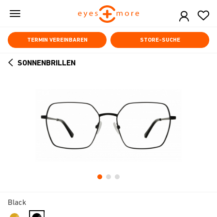
Skip
to
main
content
TERMIN VEREINBAREN
STORE-SUCHE
SONNENBRILLEN
ARROW
BACK
Black