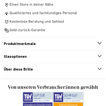
Einen Store in deiner Nähe
Qualifiziertes und fachkundiges Personal
Kostenlose Beratung und Sehtest
Geld-zurück-Garantie
Produktmerkmale
n
A
r
r
o
w
i
c
o
Glasoptionen
n
A
r
r
o
w
i
c
o
Über diese Brille
n
A
r
r
o
w
i
c
o
Von unseren Verbraucher:innen gewählt