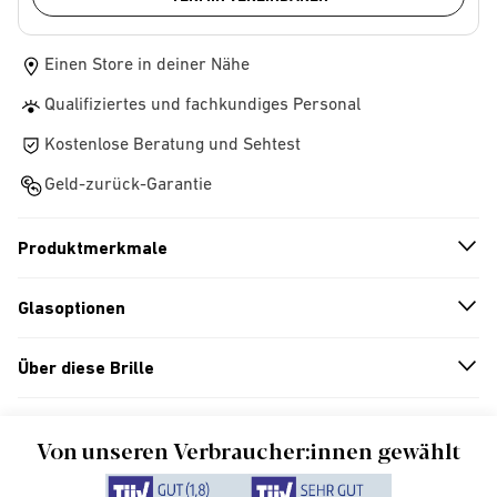
Einen Store in deiner Nähe
Qualifiziertes und fachkundiges Personal
Kostenlose Beratung und Sehtest
Geld-zurück-Garantie
Produktmerkmale
n
A
r
r
o
w
i
c
o
Glasoptionen
n
A
r
r
o
w
i
c
o
Über diese Brille
n
A
r
r
o
w
i
c
o
Von unseren Verbraucher:innen gewählt