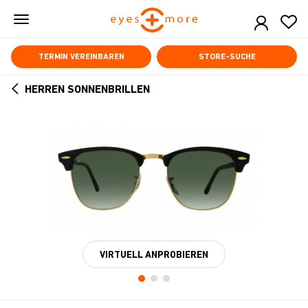
Skip
to
main
content
TERMIN VEREINBAREN
STORE-SUCHE
HERREN SONNENBRILLEN
ARROW
BACK
VIRTUELL ANPROBIEREN