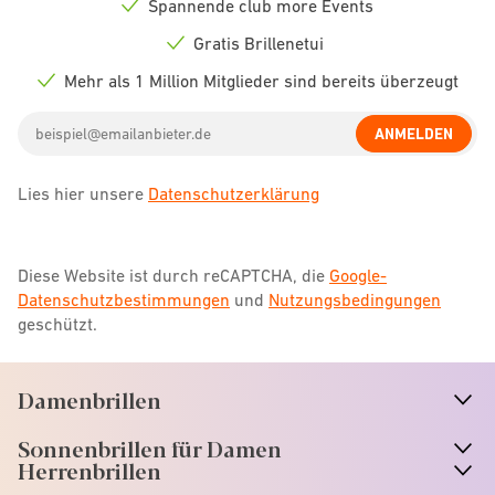
Spannende club more Events
Check
icon
Gratis Brillenetui
Check
icon
Mehr als 1 Million Mitglieder sind bereits überzeugt
Check
icon
Email
ANMELDEN
address
Lies hier unsere
Datenschutzerklärung
Diese Website ist durch reCAPTCHA, die
Google-
Datenschutzbestimmungen
und
Nutzungsbedingungen
geschützt.
Damenbrillen
n
A
r
r
o
w
i
c
o
Sonnenbrillen für Damen
n
A
r
r
o
w
i
c
o
Herrenbrillen